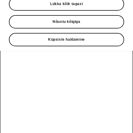
Lükka kõik tagasi
• Soojendusega esi- ja tagaistmed
• Soojendusega rooliratas
• Soojendusega esiklaas
Nõustu kõigiga
• Kolmetsooniline kliimaseade
Küpsiste haldamine
Škoda autoabi
+3726979182
Tagasiside