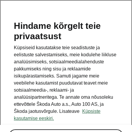
ET
Hindame kõrgelt teie
privaatsust
See on avalehe täiendav leht. Tagasi pöördumiseks
klikkige nupul.
Küpsiseid kasutatakse teie seadistuste ja
eelistuste salvestamiseks, meie kodulehe liikluse
Tagasi avalehele
analüüsimiseks, sotsiaalmeedialahenduste
pakkumiseks ning sisu ja reklaamide
isikupärastamiseks. Samuti jagame meie
veebilehe kasutamist puudutavat teavet meie
sotsiaalmeedia-, reklaami- ja
analüüsipartneritega. Te annate oma nõusoleku
ettevõttele Škoda Auto a.s., Auto 100 AS, ja
Škoda jaotusvõrgule. Lisateave
Küpsiste
kasutamise eeskiri.
Winter Premium