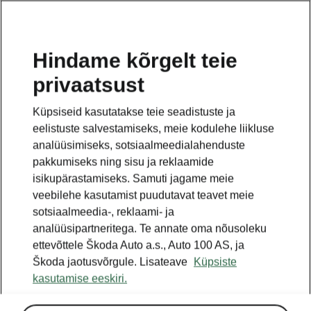
ET
Hindame kõrgelt teie
privaatsust
See on avalehe täiendav leht. Tagasi pöördumiseks
klikkige nupul.
Küpsiseid kasutatakse teie seadistuste ja
eelistuste salvestamiseks, meie kodulehe liikluse
Tagasi avalehele
analüüsimiseks, sotsiaalmeedialahenduste
pakkumiseks ning sisu ja reklaamide
isikupärastamiseks. Samuti jagame meie
veebilehe kasutamist puudutavat teavet meie
sotsiaalmeedia-, reklaami- ja
analüüsipartneritega. Te annate oma nõusoleku
ettevõttele Škoda Auto a.s., Auto 100 AS, ja
Škoda jaotusvõrgule. Lisateave
Küpsiste
kasutamise eeskiri.