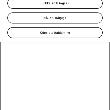
Lükka kõik tagasi
Nõustu kõigiga
Küpsiste haldamine
Škoda Octavia turvalisus
Juhiabisüsteemid
Pereautol ei saa kunagi olla liiga palju
juhiabisüsteeme, mis kaitseks ohtlike
olukordade eest. Näiteks saab Octavia
hakkama ka järgmiste olukordadega:
jälgib