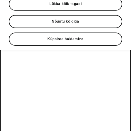
Lükka kõik tagasi
Nõustu kõigiga
Küpsiste haldamine
Škoda Octavia tehnoloogia
Hübriidtehnoloogia vähendab
kütusekulu
Uuel Octavial on kerghübriidtehnoloogia, mis
vähendab kütusekulu ja alandab CO2