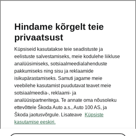
ET
Hindame kõrgelt teie
privaatsust
See on avalehe täiendav leht. Tagasi pöördumiseks
klikkige nupul.
Küpsiseid kasutatakse teie seadistuste ja
eelistuste salvestamiseks, meie kodulehe liikluse
Tagasi avalehele
analüüsimiseks, sotsiaalmeedialahenduste
pakkumiseks ning sisu ja reklaamide
isikupärastamiseks. Samuti jagame meie
veebilehe kasutamist puudutavat teavet meie
sotsiaalmeedia-, reklaami- ja
analüüsipartneritega. Te annate oma nõusoleku
ettevõttele Škoda Auto a.s., Auto 100 AS, ja
Škoda jaotusvõrgule. Lisateave
Küpsiste
kasutamise eeskiri.