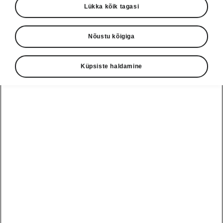
Lükka kõik tagasi
Nõustu kõigiga
Küpsiste haldamine
Škoda Scala mugavusseadmed
KESSY
Enam pole vaja auto lukustamiseks või
avamiseks
võtit kätte võtta
. Võtmeta
avamis-/lukustamis- ja käivitussüsteem KESSY
tuvastab võtme läheduse ja sõiduki
lukud