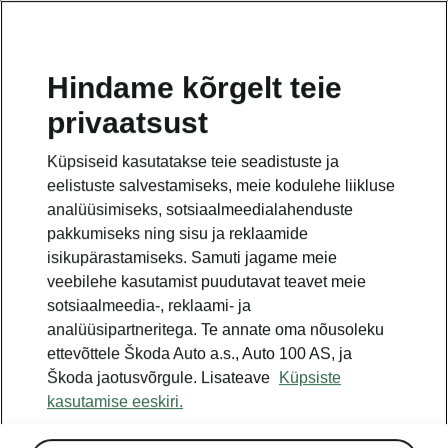
ET
Hindame kõrgelt teie
privaatsust
See on avalehe täiendav leht. Tagasi pöördumiseks
klikkige nupul.
Küpsiseid kasutatakse teie seadistuste ja
eelistuste salvestamiseks, meie kodulehe liikluse
Tagasi avalehele
analüüsimiseks, sotsiaalmeedialahenduste
pakkumiseks ning sisu ja reklaamide
isikupärastamiseks. Samuti jagame meie
veebilehe kasutamist puudutavat teavet meie
sotsiaalmeedia-, reklaami- ja
analüüsipartneritega. Te annate oma nõusoleku
ettevõttele Škoda Auto a.s., Auto 100 AS, ja
Škoda jaotusvõrgule. Lisateave
Küpsiste
kasutamise eeskiri.