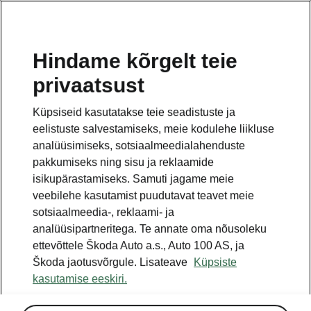
ET
Hindame kõrgelt teie
privaatsust
See on avalehe täiendav leht. Tagasi pöördumiseks
klikkige nupul.
Küpsiseid kasutatakse teie seadistuste ja
eelistuste salvestamiseks, meie kodulehe liikluse
Tagasi avalehele
analüüsimiseks, sotsiaalmeedialahenduste
pakkumiseks ning sisu ja reklaamide
isikupärastamiseks. Samuti jagame meie
veebilehe kasutamist puudutavat teavet meie
sotsiaalmeedia-, reklaami- ja
analüüsipartneritega. Te annate oma nõusoleku
ettevõttele Škoda Auto a.s., Auto 100 AS, ja
Škoda jaotusvõrgule. Lisateave
Küpsiste
kasutamise eeskiri.