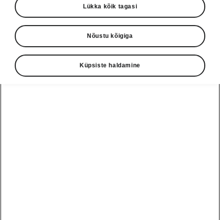
Lükka kõik tagasi
Nõustu kõigiga
Küpsiste haldamine
Škoda Scala ühenduvus
Kaasaegsed teabe- ja
meelelahutussüsteemid
Scala pakub kaht tüüpi teabe- ja
meelelahutussüsteeme: põhivarustuses olev