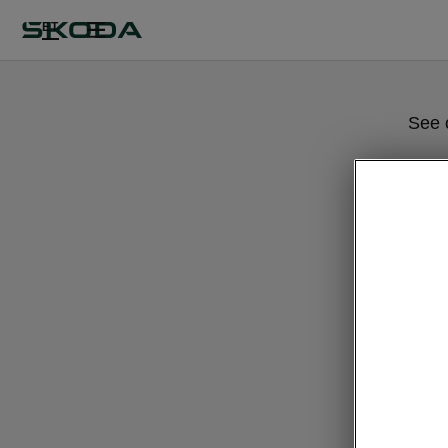
ET
See 