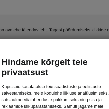
on avalehe täiendav leht. Tagasi pöördumiseks klikkige n
Tagasi avalehele
Hindame kõrgelt teie
privaatsust
Küpsiseid kasutatakse teie seadistuste ja eelistuste
salvestamiseks, meie kodulehe liikluse analüüsimiseks,
sotsiaalmeedialahenduste pakkumiseks ning sisu ja
reklaamide isikupärastamiseks. Samuti jagame meie