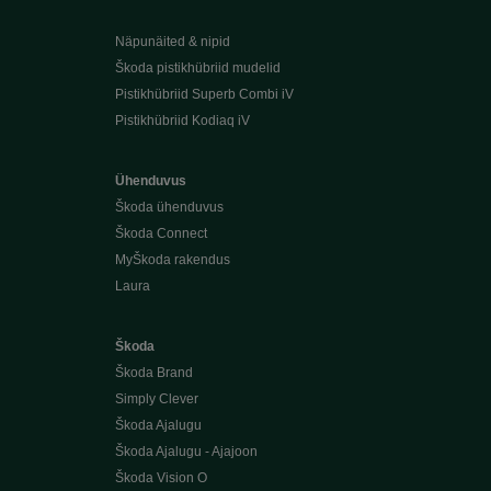
Näpunäited & nipid
Škoda pistikhübriid mudelid
Pistikhübriid Superb Combi iV
Pistikhübriid Kodiaq iV
Ühenduvus
Škoda ühenduvus
Škoda Connect
MyŠkoda rakendus
Laura
Škoda
Škoda Brand
Simply Clever
Škoda Ajalugu
Škoda Ajalugu - Ajajoon
Škoda Vision O