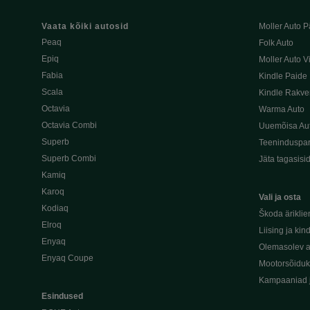
Vaata kõiki autosid
Moller Auto P
Peaq
Folk Auto
Epiq
Moller Auto V
Fabia
Kindle Paide
Scala
Kindle Rakve
Octavia
Warma Auto
Octavia Combi
Uuemõisa Au
Superb
Teeninduspar
Superb Combi
Jäta tagasisi
Kamiq
Karoq
Vali ja osta
Kodiaq
Škoda äriklie
Elroq
Liising ja kin
Enyaq
Olemasolev a
Enyaq Coupe
Mootorsõidu
Kampaaniad 
Esindused