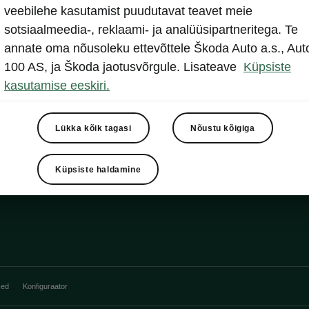
ht & View
veebilehe kasutamist puudutavat teavet meie
sotsiaalmeedia-, reklaami- ja analüüsipartneritega. Te
annate oma nõusoleku ettevõttele Škoda Auto a.s., Aut
atriksesituled
100 AS, ja Škoda jaotusvõrgule. Lisateave
Küpsiste
gatuled koos animeeritud suunatulede ja tervitusefektiga
kasutamise eeskiri.
Lükka kõik tagasi
Nõustu kõigiga
Küpsiste haldamine
sed
Konfiguraator