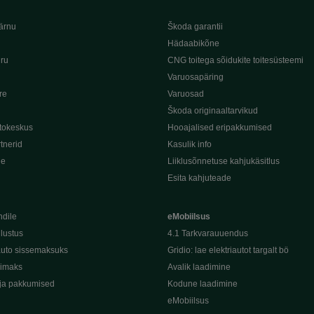
ärnu
Škoda garantii
Hädaabikõne
iru
CNG toitega sõidukite toitesüsteemi
Varuosapäring
re
Varuosad
Škoda originaaltarvikud
tokeskus
Hooajalised eripakkumised
tnerid
Kasulik info
de
Liiklusõnnetuse kahjukäsitlus
Esita kahjuteade
ndile
eMobiilsus
dlustus
4.1 Tarkvarauuendus
uto sissemaksuks
Gridio: lae elektriautot targalt bö
kimaks
Avalik laadimine
ja pakkumised
Kodune laadimine
eMobiilsus