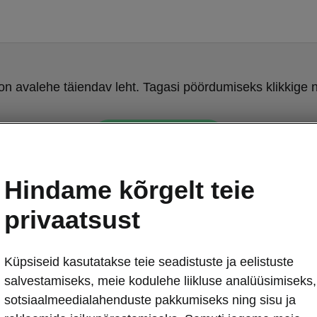
on avalehe täiendav leht. Tagasi pöördumiseks klikkige n
Tagasi avalehele
Hindame kõrgelt teie
privaatsust
Küpsiseid kasutatakse teie seadistuste ja eelistuste
Soovitusi aku
salvestamiseks, meie kodulehe liikluse analüüsimiseks,
sotsiaalmeedialahenduste pakkumiseks ning sisu ja
Ära oota