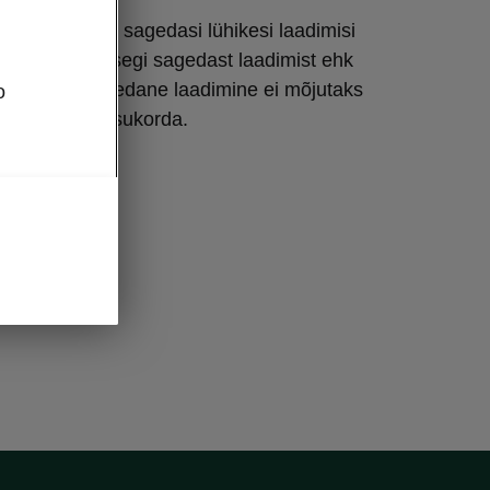
d kannatavad sagedasi lühikesi laadimisi
lest eeldataksegi sagedast laadimist ehk
loodud, et sagedane laadimine ei mõjutaks
o
elt nende seisukorda.