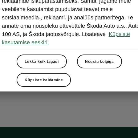
reklaamide isikupärastamiseks. Samuti jagame meie
Liitiumioonaku
veebilehe kasutamist puudutavat teavet meie
hästi. Õigupoo
sotsiaalmeedia-, reklaami- ja analüüsipartneritega. Te
akud ongi nii 
annate oma nõusoleku ettevõttele Škoda Auto a.s., Aut
märkimisväärs
100 AS, ja Škoda jaotusvõrgule. Lisateave
Küpsiste
kasutamise eeskiri.
Lükka kõik tagasi
Nõustu kõigiga
Küpsiste haldamine