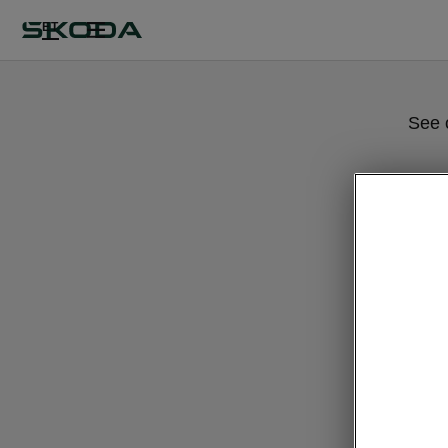
ET
See 