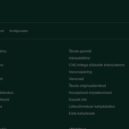
sed
Konfiguraator
ärnu
Škoda garantii
Hädaabikõne
iru
CNG toitega sõidukite toitesüsteemi
Varuosapäring
re
Varuosad
Škoda originaaltarvikud
tokeskus
Hooajalised eripakkumised
tnerid
Kasulik info
de
Liiklusõnnetuse kahjukäsitlus
Esita kahjuteade