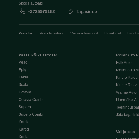
Škoda autoabi
+3726979182
Tagasiside
Vaata ka
Vaata laoautosid
Varuosade e-pood
Hinnakirjad
Esindu
Vaata kõiki autosid
Moller Auto P
Peaq
Folk Auto
Epiq
Moller Auto V
Fabia
Kindle Paide
Scala
Kindle Rakve
Octavia
Warma Auto
Octavia Combi
Uuemõisa Au
Superb
Teeninduspar
Superb Combi
Jäta tagasisi
Kamiq
Karoq
Vali ja osta
Kodiaq