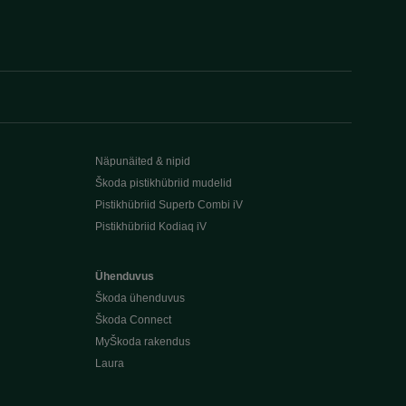
Näpunäited & nipid
Škoda pistikhübriid mudelid
Pistikhübriid Superb Combi iV
Pistikhübriid Kodiaq iV
Ühenduvus
Škoda ühenduvus
Škoda Connect
MyŠkoda rakendus
Laura