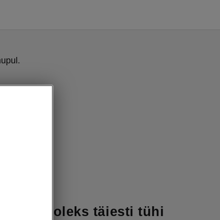
upul.
hoolduseks
, et aku oleks täiesti tühi