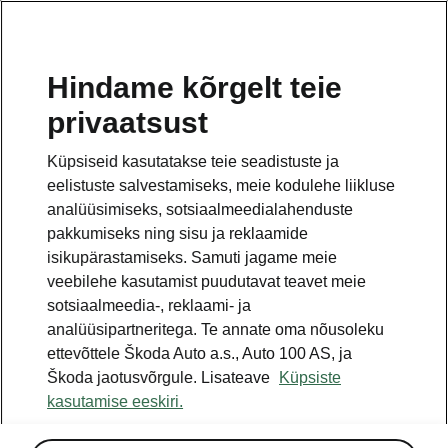
ET
Hindame kõrgelt teie
privaatsust
See on avalehe täiendav leht. Tagasi pöördumiseks
klikkige nupul.
Küpsiseid kasutatakse teie seadistuste ja
eelistuste salvestamiseks, meie kodulehe liikluse
Tagasi avalehele
analüüsimiseks, sotsiaalmeedialahenduste
pakkumiseks ning sisu ja reklaamide
isikupärastamiseks. Samuti jagame meie
veebilehe kasutamist puudutavat teavet meie
sotsiaalmeedia-, reklaami- ja
analüüsipartneritega. Te annate oma nõusoleku
ettevõttele Škoda Auto a.s., Auto 100 AS, ja
Škoda jaotusvõrgule. Lisateave
Küpsiste
kasutamise eeskiri.