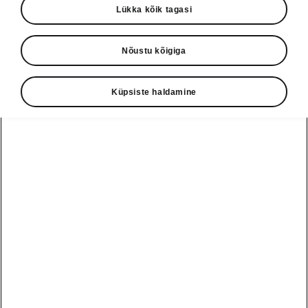
Lükka kõik tagasi
Nõustu kõigiga
Küpsiste haldamine
Superb Combi iV ühenduvus
Uusimad teabe- ja
meelelahutussüsteemid
Superb Combi iV pakub kaht erinevat teabe- ja
meelelahutussüsteemi. Standardlahendus on