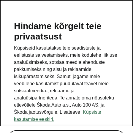
ET
Hindame kõrgelt teie
privaatsust
See on avalehe täiendav leht. Tagasi pöördumiseks
klikkige nupul.
Küpsiseid kasutatakse teie seadistuste ja
eelistuste salvestamiseks, meie kodulehe liikluse
Tagasi avalehele
analüüsimiseks, sotsiaalmeedialahenduste
pakkumiseks ning sisu ja reklaamide
isikupärastamiseks. Samuti jagame meie
veebilehe kasutamist puudutavat teavet meie
sotsiaalmeedia-, reklaami- ja
analüüsipartneritega. Te annate oma nõusoleku
ettevõttele Škoda Auto a.s., Auto 100 AS, ja
Škoda jaotusvõrgule. Lisateave
Küpsiste
kasutamise eeskiri.
Ettevõtte ajalugu
1895 - 1906