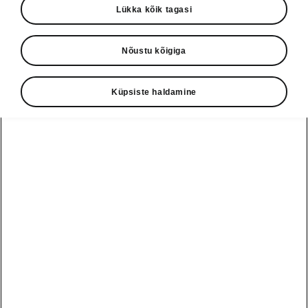
Lükka kõik tagasi
Aastal 1895 asutavad Václav Laurin ja
Václav Klement tehase Slavia jalgrataste
Nõustu kõigiga
tootmiseks. Aastal 1905 tutvustatakse
esimest Laurin & Klementi firma autot. Väike
Küpsiste haldamine
seitsmehobujõuline kaheistmeline auto
kannab nime Voiturette A.
1895