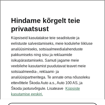
ET
Hindame kõrgelt teie
privaatsust
See on avalehe täiendav leht. Tagasi pöördumiseks
klikkige nupul.
Küpsiseid kasutatakse teie seadistuste ja
eelistuste salvestamiseks, meie kodulehe liikluse
Tagasi avalehele
analüüsimiseks, sotsiaalmeedialahenduste
pakkumiseks ning sisu ja reklaamide
isikupärastamiseks. Samuti jagame meie
veebilehe kasutamist puudutavat teavet meie
sotsiaalmeedia-, reklaami- ja
analüüsipartneritega. Te annate oma nõusoleku
ettevõttele Škoda Auto a.s., Auto 100 AS, ja
Škoda jaotusvõrgule. Lisateave
Küpsiste
kasutamise eeskiri.
Ettevõtte ajalugu
1966 - 1975