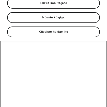
Lükka kõik tagasi
Põhimudeli Škoda 1000 MB ja selle erimite
tootmine jätkub täie hooga. See on ettevõtte
Nõustu kõigiga
ajaloos esimene mudel, mida valmistatakse
üle miljoni.
Küpsiste haldamine
1968
Škoda võidab Ida-Euroopa vormel-3
meistrivõistlused.