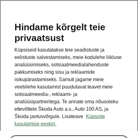
ET
Hindame kõrgelt teie
privaatsust
See on avalehe täiendav leht. Tagasi pöördumiseks
klikkige nupul.
Küpsiseid kasutatakse teie seadistuste ja
eelistuste salvestamiseks, meie kodulehe liikluse
Tagasi avalehele
analüüsimiseks, sotsiaalmeedialahenduste
pakkumiseks ning sisu ja reklaamide
isikupärastamiseks. Samuti jagame meie
veebilehe kasutamist puudutavat teavet meie
sotsiaalmeedia-, reklaami- ja
analüüsipartneritega. Te annate oma nõusoleku
ettevõttele Škoda Auto a.s., Auto 100 AS, ja
Škoda jaotusvõrgule. Lisateave
Küpsiste
kasutamise eeskiri.