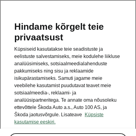
ET
Hindame kõrgelt teie
privaatsust
Küpsiseid kasutatakse teie seadistuste ja
eelistuste salvestamiseks, meie kodulehe liikluse
analüüsimiseks, sotsiaalmeedialahenduste
pakkumiseks ning sisu ja reklaamide
isikupärastamiseks. Samuti jagame meie
veebilehe kasutamist puudutavat teavet meie
sotsiaalmeedia-, reklaami- ja
analüüsipartneritega. Te annate oma nõusoleku
ettevõttele Škoda Auto a.s., Auto 100 AS, ja
Škoda 4×4 mudelivalik
Škoda jaotusvõrgule. Lisateave
Küpsiste
kasutamise eeskiri.
2026-02-25T07:49:43.315+00:00
› Škoda pakub seni oma laiemat 4×4