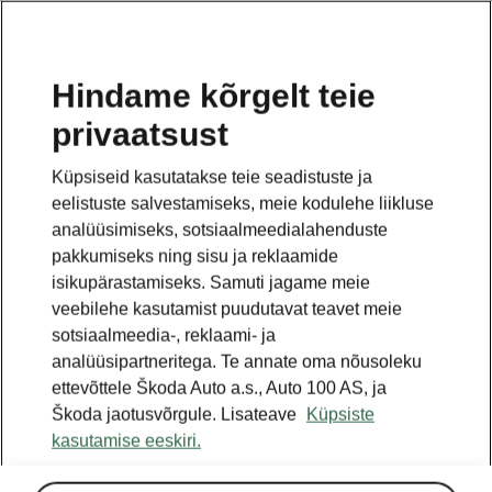
ET
Hindame kõrgelt teie
privaatsust
Küpsiseid kasutatakse teie seadistuste ja
eelistuste salvestamiseks, meie kodulehe liikluse
analüüsimiseks, sotsiaalmeedialahenduste
pakkumiseks ning sisu ja reklaamide
isikupärastamiseks. Samuti jagame meie
veebilehe kasutamist puudutavat teavet meie
sotsiaalmeedia-, reklaami- ja
analüüsipartneritega. Te annate oma nõusoleku
ettevõttele Škoda Auto a.s., Auto 100 AS, ja
Värske ja veelgi
Škoda jaotusvõrgule. Lisateave
Küpsiste
iseloomulikum Škoda Scala
kasutamise eeskiri.
ja Kamiq