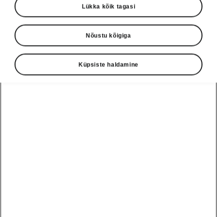
Lükka kõik tagasi
pakiruum, täiendatud standardvarustus
› Uue disainiga roolirattal on margilogo
asemel Škoda nimetähed
Nõustu kõigiga
› Intuitiivsed juhtseadmed, keskne 13-tolline
ekraan, lisavarustusena pakutav
Küpsiste haldamine
liitreaalsusega esiklaasinäidik
Ruumikas sisemus ja veelgi
rikkalikum standardvarustus
Uue Škoda Enyaqi sisemus paistab
silma ajatu disaini, suurepärase
ergonoomika ja intuitiivsete
juhtseadmetega. See pakub palju
ruumi nii sõitjatele kui ka nende
pagasile – 585-1710 liitrit Enyaqis