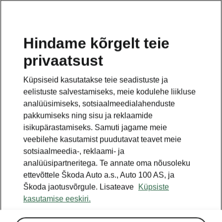
ET
Hindame kõrgelt teie
privaatsust
Küpsiseid kasutatakse teie seadistuste ja
eelistuste salvestamiseks, meie kodulehe liikluse
analüüsimiseks, sotsiaalmeedialahenduste
pakkumiseks ning sisu ja reklaamide
isikupärastamiseks. Samuti jagame meie
veebilehe kasutamist puudutavat teavet meie
sotsiaalmeedia-, reklaami- ja
analüüsipartneritega. Te annate oma nõusoleku
ettevõttele Škoda Auto a.s., Auto 100 AS, ja
Uus Škoda Enyaq: Sisemus
Škoda jaotusvõrgule. Lisateave
Küpsiste
kasutamise eeskiri.
2025-02-17T11:24:17.088+00:00
› Rohkelt ruumi sõitjatele, mahukas