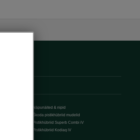
Näpunäited & nipid
Škoda pistikhübriid mudelid
Pistikhübriid Superb Combi iV
Pistikhübriid Kodiaq iV