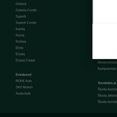
Octavia
Warma Auto
Octavia Combi
Uuemõisa Au
Superb
Teeninduspar
Superb Combi
Jäta tagasisi
Kamiq
Karoq
Vali ja osta
Kodiaq
Škoda äriklie
Elroq
Liising ja kin
Enyaq
Olemasolev a
Enyaq Coupe
Mootorsõidu
Kampaaniad 
Esindused
ROHE Auto
Teenindus ja
SKO Motors
Škoda teenin
Aasta Auto
Škoda aktsioo
Škoda korral