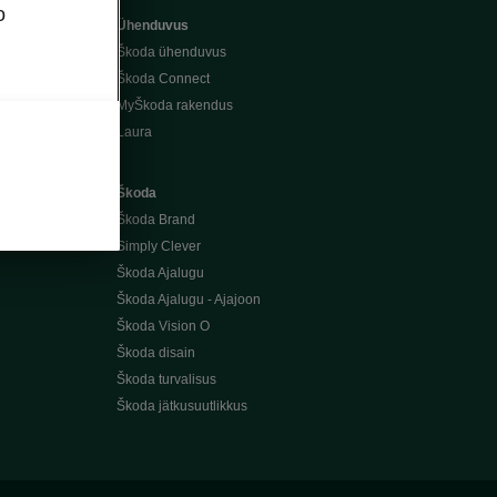
o
Ühenduvus
Škoda ühenduvus
Škoda Connect
MyŠkoda rakendus
Laura
Škoda
Škoda Brand
Simply Clever
Škoda Ajalugu
Škoda Ajalugu - Ajajoon
Škoda Vision O
Škoda disain
Škoda turvalisus
Škoda jätkusuutlikkus