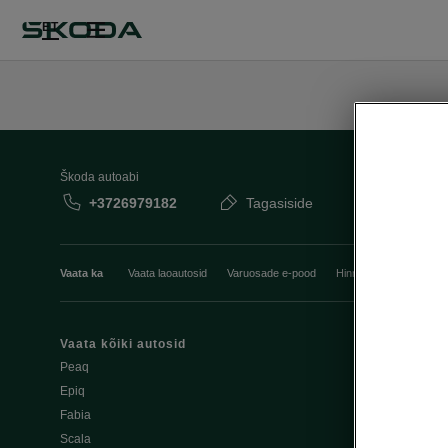
ET
Škoda autoabi
+3726979182
Tagasiside
Vaata ka
Vaata laoautosid
Varuosade e-pood
Hinnakirjad
Esindu
Vaata kõiki autosid
Moller Auto P
Peaq
Folk Auto
Epiq
Moller Auto V
Fabia
Kindle Paide
Scala
Kindle Rakve