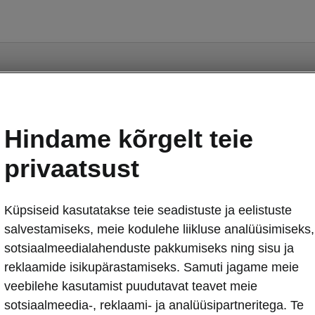
Hindame kõrgelt teie
privaatsust
sed
Konfiguraator
Küpsiseid kasutatakse teie seadistuste ja eelistuste
salvestamiseks, meie kodulehe liikluse analüüsimiseks,
ärnu
Škoda garantii
sotsiaalmeedialahenduste pakkumiseks ning sisu ja
Hädaabikõne
reklaamide isikupärastamiseks. Samuti jagame meie
iru
CNG toitega sõidukite toitesüsteemi
veebilehe kasutamist puudutavat teavet meie
Varuosapäring
sotsiaalmeedia-, reklaami- ja analüüsipartneritega. Te
re
Varuosad