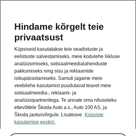
ET
Hindame kõrgelt teie
privaatsust
Küpsiseid kasutatakse teie seadistuste ja
eelistuste salvestamiseks, meie kodulehe liikluse
analüüsimiseks, sotsiaalmeedialahenduste
pakkumiseks ning sisu ja reklaamide
isikupärastamiseks. Samuti jagame meie
veebilehe kasutamist puudutavat teavet meie
sotsiaalmeedia-, reklaami- ja
analüüsipartneritega. Te annate oma nõusoleku
ettevõttele Škoda Auto a.s., Auto 100 AS, ja
Škoda jaotusvõrgule. Lisateave
Küpsiste
kasutamise eeskiri.