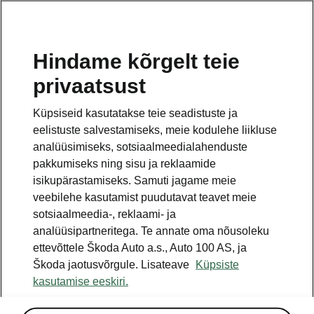
ET
Hindame kõrgelt teie
privaatsust
See on avalehe täiendav leht. Tagasi pöördumiseks
klikkige nupul.
Küpsiseid kasutatakse teie seadistuste ja
eelistuste salvestamiseks, meie kodulehe liikluse
Tagasi avalehele
analüüsimiseks, sotsiaalmeedialahenduste
pakkumiseks ning sisu ja reklaamide
isikupärastamiseks. Samuti jagame meie
veebilehe kasutamist puudutavat teavet meie
sotsiaalmeedia-, reklaami- ja
analüüsipartneritega. Te annate oma nõusoleku
ettevõttele Škoda Auto a.s., Auto 100 AS, ja
Škoda jaotusvõrgule. Lisateave
Küpsiste
kasutamise eeskiri.
Assisted Drive Premium