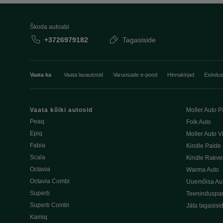
Škoda autoabi
+3726979182
Tagasiside
Vaata ka
Vaata laoautosid
Varuosade e-pood
Hinnakirjad
Esindu
Vaata kõiki autosid
Moller Auto P
Peaq
Folk Auto
Epiq
Moller Auto V
Fabia
Kindle Paide
Scala
Kindle Rakve
Octavia
Warma Auto
Octavia Combi
Uuemõisa Au
Superb
Teeninduspar
Superb Combi
Jäta tagasisi
Kamiq