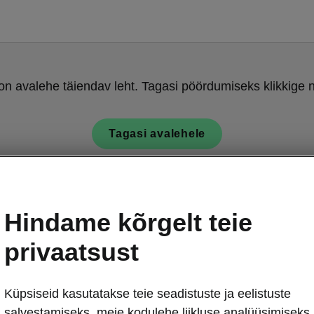
on avalehe täiendav leht. Tagasi pöördumiseks klikkige n
Tagasi avalehele
Hindame kõrgelt teie
privaatsust
Küpsiseid kasutatakse teie seadistuste ja eelistuste
salvestamiseks, meie kodulehe liikluse analüüsimiseks,