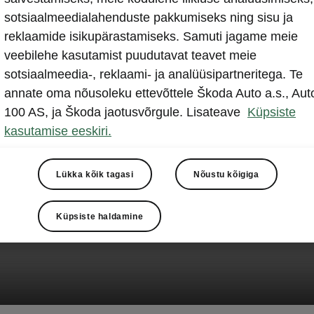
sotsiaalmeedialahenduste pakkumiseks ning sisu ja
reklaamide isikupärastamiseks. Samuti jagame meie
veebilehe kasutamist puudutavat teavet meie
sotsiaalmeedia-, reklaami- ja analüüsipartneritega. Te
annate oma nõusoleku ettevõttele Škoda Auto a.s., Aut
100 AS, ja Škoda jaotusvõrgule. Lisateave
Küpsiste
kasutamise eeskiri.
Lükka kõik tagasi
Nõustu kõigiga
Küpsiste haldamine