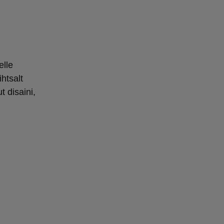
lle
htsalt
 disaini,