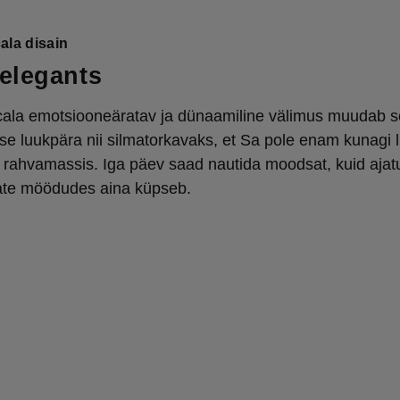
ala disain
 elegants
ala emotsiooneäratav ja dünaamiline välimus muudab se
ise luukpära nii silmatorkavaks, et Sa pole enam kunagi li
rahvamassis. Iga päev saad nautida moodsat, kuid ajatut
ate möödudes aina küpseb.