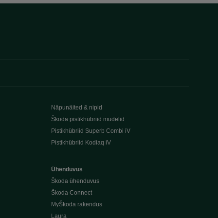
Näpunäited & nipid
Škoda pistikhübriid mudelid
Pistikhübriid Superb Combi iV
Pistikhübriid Kodiaq iV
Ühenduvus
Škoda ühenduvus
Škoda Connect
MyŠkoda rakendus
Laura