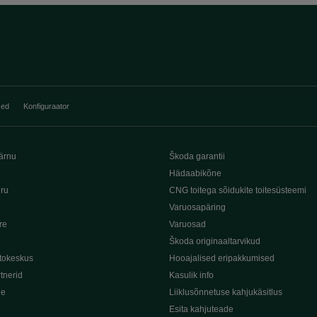
sed
Konfiguraator
ärnu
Škoda garantii
Hädaabikõne
iru
CNG toitega sõidukite toitesüsteemi
Varuosapäring
re
Varuosad
Škoda originaaltarvikud
tokeskus
Hooajalised eripakkumised
tnerid
Kasulik info
de
Liiklusõnnetuse kahjukäsitlus
Esita kahjuteade