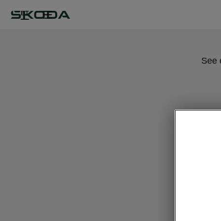
ET
See 