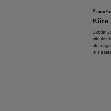
Škoda Sc
Kiire
Škoda Sc
viieuksel
üks nägu 
mis aast