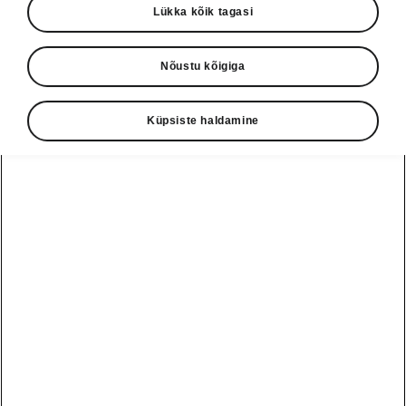
Lükka kõik tagasi
Nõustu kõigiga
Küpsiste haldamine
Škoda Superb – nutikad detailid
Ekraanipuhasti
esiistmetevahelise käetoe
panipaigas
Kui teabe- ja meelelahutusekraan saab Su