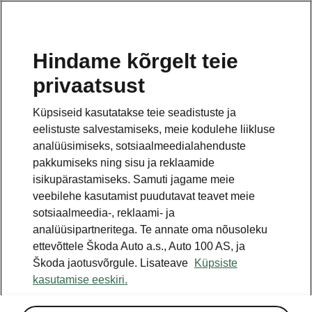
ET
Hindame kõrgelt teie
privaatsust
See on avalehe täiendav leht. Tagasi pöördumiseks
klikkige nupul.
Küpsiseid kasutatakse teie seadistuste ja
eelistuste salvestamiseks, meie kodulehe liikluse
Tagasi avalehele
analüüsimiseks, sotsiaalmeedialahenduste
pakkumiseks ning sisu ja reklaamide
isikupärastamiseks. Samuti jagame meie
veebilehe kasutamist puudutavat teavet meie
sotsiaalmeedia-, reklaami- ja
analüüsipartneritega. Te annate oma nõusoleku
ettevõttele Škoda Auto a.s., Auto 100 AS, ja
Škoda jaotusvõrgule. Lisateave
Küpsiste
kasutamise eeskiri.