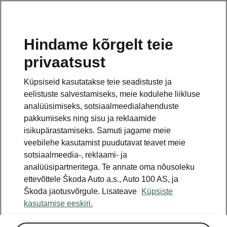
ET
Hindame kõrgelt teie
privaatsust
See on avalehe täiendav leht. Tagasi pöördumiseks
klikkige nupul.
Küpsiseid kasutatakse teie seadistuste ja
eelistuste salvestamiseks, meie kodulehe liikluse
Tagasi avalehele
analüüsimiseks, sotsiaalmeedialahenduste
pakkumiseks ning sisu ja reklaamide
isikupärastamiseks. Samuti jagame meie
veebilehe kasutamist puudutavat teavet meie
sotsiaalmeedia-, reklaami- ja
analüüsipartneritega. Te annate oma nõusoleku
ettevõttele Škoda Auto a.s., Auto 100 AS, ja
Škoda jaotusvõrgule. Lisateave
Küpsiste
kasutamise eeskiri.
Rasked teeolud