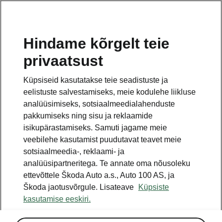
ET
Hindame kõrgelt teie
privaatsust
Küpsiseid kasutatakse teie seadistuste ja
eelistuste salvestamiseks, meie kodulehe liikluse
analüüsimiseks, sotsiaalmeedialahenduste
pakkumiseks ning sisu ja reklaamide
isikupärastamiseks. Samuti jagame meie
veebilehe kasutamist puudutavat teavet meie
sotsiaalmeedia-, reklaami- ja
analüüsipartneritega. Te annate oma nõusoleku
ettevõttele Škoda Auto a.s., Auto 100 AS, ja
Škoda jaotusvõrgule. Lisateave
Küpsiste
kasutamise eeskiri.