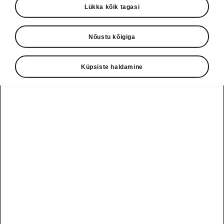
Lükka kõik tagasi
› Škoda esitleb 19. mail uut täiselektrilist
linnamaasturit Škoda Epiqut.
Nõustu kõigiga
› Zürichist toimuvat maailma esmaesitlust
saab jälgida otseülekandena algusega kell
15.00 Eesti aja järgi.
Küpsiste haldamine
› Otseülekanne on nähtav Škoda ametlikul
YouTube’i kanalil ja Škoda Storyboardis.
Vaata otseülekannet:
YouTube:
https://youtube.com/live/vRKn9bsFozQ?
feature=share
Škoda Storyboard:
https://www.skoda-storyboard.com