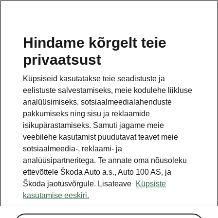
ET
Hindame kõrgelt teie
privaatsust
Küpsiseid kasutatakse teie seadistuste ja
eelistuste salvestamiseks, meie kodulehe liikluse
analüüsimiseks, sotsiaalmeedialahenduste
pakkumiseks ning sisu ja reklaamide
isikupärastamiseks. Samuti jagame meie
veebilehe kasutamist puudutavat teavet meie
sotsiaalmeedia-, reklaami- ja
analüüsipartneritega. Te annate oma nõusoleku
ettevõttele Škoda Auto a.s., Auto 100 AS, ja
Uus täiselektriline Škoda
Škoda jaotusvõrgule. Lisateave
Küpsiste
Epiq
kasutamise eeskiri.
2026-05-13T12:40:45.269+00:00