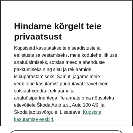
ET
Hindame kõrgelt teie
privaatsust
Küpsiseid kasutatakse teie seadistuste ja
eelistuste salvestamiseks, meie kodulehe liikluse
analüüsimiseks, sotsiaalmeedialahenduste
pakkumiseks ning sisu ja reklaamide
isikupärastamiseks. Samuti jagame meie
veebilehe kasutamist puudutavat teavet meie
sotsiaalmeedia-, reklaami- ja
analüüsipartneritega. Te annate oma nõusoleku
ettevõttele Škoda Auto a.s., Auto 100 AS, ja
Škoda jaotusvõrgule. Lisateave
Küpsiste
kasutamise eeskiri.